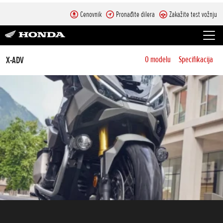
Cenovnik
Pronađite dilera
Zakažite test vožnju
X-ADV
O modelu
Specifikacija