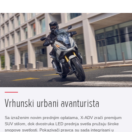
Vrhunski urbani avanturista
Sa izraženim novim prednjim oplatama, X-ADV zrači premijum
SUV stilom, dok dvostruka LED prednja svetla pružaju široke
snopove svetlosti. Pokazivači pravca su sada integrisani u