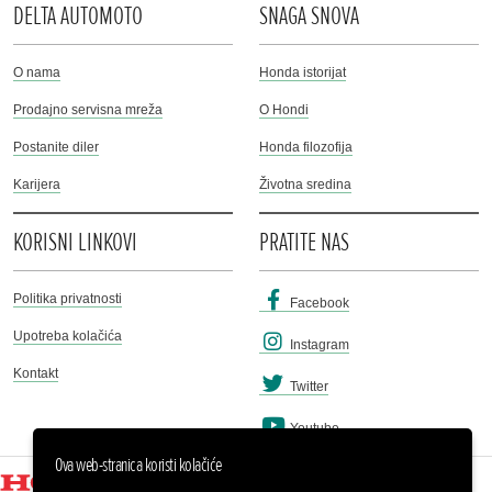
DELTA AUTOMOTO
SNAGA SNOVA
O nama
Honda istorijat
Prodajno servisna mreža
O Hondi
Postanite diler
Honda filozofija
Karijera
Životna sredina
KORISNI LINKOVI
PRATITE NAS
Politika privatnosti
Facebook
Upotreba kolačića
Instagram
Kontakt
Twitter
Youtube
Ova web-stranica koristi kolačiće