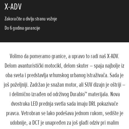
X-ADV
Zakoračite u divlju stranu vožnje
Do 6 godina garancije
Volimo da pomeramo granice, a upravo to radi naš X-ADV.
Delom avanturistički motocikl, delom skuter – spaja najbolje iz
oba sveta i predstavlja vrhunskog urbanog istraživača. Sada je
još poželjniji. Zadržao je snažan motor, ali SUV dizajn je oštriji –
i delimično izrađen od održivog Durabio™ materijala. Nova
dvostruka LED prednja svetla sada imaju DRL pokazivače
pravca. Vetrobran se lako podešava jednom rukom, sedište je
udobnije, a DCT je unapređen za još glađi odziv pri malim