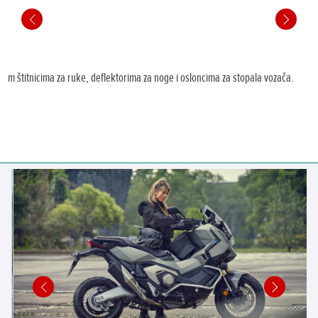
im štitnicima za ruke, deflektorima za noge i osloncima za stopala vozača.