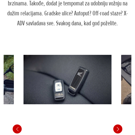
brzinama. Takođe, dodat je tempomat za udobniju vožnju na
dužim relacijama. Gradske ulice? Autoput? Off-road staze? X-
ADV savladava sve. Svakog dana, kad god poželite.