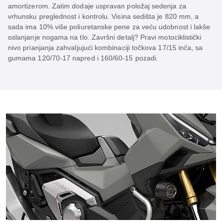
amortizerom. Zatim dodaje uspravan položaj sedenja za
vrhunsku preglednost i kontrolu. Visina sedišta je 820 mm, a
sada ima 10% više poliuretanske pene za veću udobnost i lakše
oslanjanje nogama na tlo. Završni detalj? Pravi motociklistički
nivo prianjanja zahvaljujući kombinaciji točkova 17/15 inča, sa
gumama 120/70-17 napred i 160/60-15 pozadi.