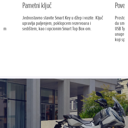
Pametni ključ
Poveć
Jednostavno stavite Smart Key u džep i vozite. Ključ
Prostor 
a
upravlja paljenjem, poklopcem rezervoara i
da smest
tnim
sedištem, kao i opcionim Smart Top Box-om.
USB Type
 za
unapređe
koji spr