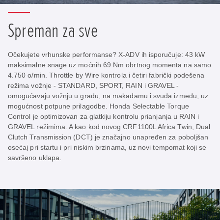
Spreman za sve
Očekujete vrhunske performanse? X-ADV ih isporučuje: 43 kW
maksimalne snage uz moćnih 69 Nm obrtnog momenta na samo
4.750 o/min. Throttle by Wire kontrola i četiri fabrički podešena
režima vožnje - STANDARD, SPORT, RAIN i GRAVEL -
omogućavaju vožnju u gradu, na makadamu i svuda između, uz
mogućnost potpune prilagodbe. Honda Selectable Torque
Control je optimizovan za glatkiju kontrolu prianjanja u RAIN i
GRAVEL režimima. A kao kod novog CRF1100L Africa Twin, Dual
Clutch Transmission (DCT) je značajno unapređen za poboljšan
osećaj pri startu i pri niskim brzinama, uz novi tempomat koji se
savršeno uklapa.