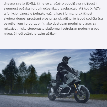
dnevna svetla (DRL), čime se značajno poboljšava vidljivost i
sigurnost pešaka i drugih učesnika u saobraćaju. Ali kod X-ADV-
a funkcionalnost je jednako važna kao i forma: praktičnost
skutera donosi prostrani prostor za skladištenje ispod sedišta (sa
osvetljenjem i pregradom), lako dostupan prednji pretinac za
rukavice, nisku stepenastu platformu i vetrobran podesiv u pet
nivoa, čineći vožnju pravim užitkom.