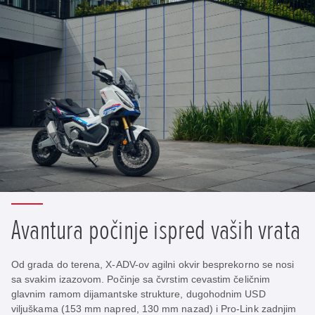
Avantura počinje ispred vaših vrata
Od grada do terena, X-ADV-ov agilni okvir besprekorno se nosi
sa svakim izazovom. Počinje sa čvrstim cevastim čeličnim
glavnim ramom dijamantske strukture, dugohodnim USD
viljuškama (153 mm napred, 130 mm nazad) i Pro-Link zadnjim