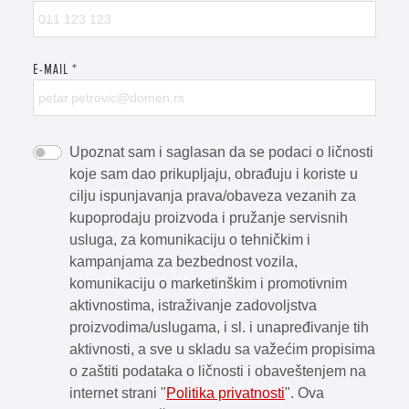
E-MAIL
*
Upoznat sam i saglasan da se podaci o ličnosti
koje sam dao prikupljaju, obrađuju i koriste u
cilju ispunjavanja prava/obaveza vezanih za
kupoprodaju proizvoda i pružanje servisnih
usluga, za komunikaciju o tehničkim i
kampanjama za bezbednost vozila,
komunikaciju o marketinškim i promotivnim
aktivnostima, istraživanje zadovoljstva
proizvodima/uslugama, i sl. i unapređivanje tih
aktivnosti, a sve u skladu sa važećim propisima
o zaštiti podataka o ličnosti i obaveštenjem na
internet strani "
Politika privatnosti
". Ova