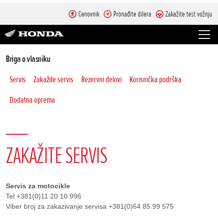
Cenovnik
Pronađite dilera
Zakažite test vožnju
Briga o vlasniku
Servis
Zakažite servis
Rezervni delovi
Korisnička podrška
Dodatna oprema
ZAKAŽITE SERVIS
Servis za motocikle
Tel +381(0)11 20 10 996
Viber broj za zakazivanje servisa +381(0)64 85 99 575