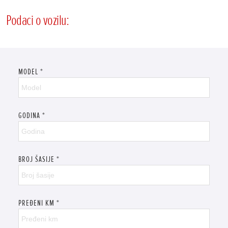
Podaci o vozilu:
MODEL
*
GODINA
*
BROJ ŠASIJE
*
PREĐENI KM
*