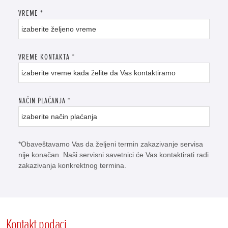
VREME
*
VREME KONTAKTA
*
NAČIN PLAĆANJA
*
*Obaveštavamo Vas da željeni termin zakazivanje servisa
nije konačan. Naši servisni savetnici će Vas kontaktirati radi
zakazivanja konkrektnog termina.
Kontakt podaci