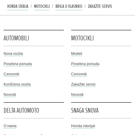
HONDA SRBIJA
MOTOCIKLI
BRIGA O VLASNIKU
ZAKAŽITE SERVIS
AUTOMOBILI
MOTOCIKLI
Nova vozila
Modeli
Posebna ponuda
Posebna ponuda
Cenovnik
Cenovnik
Korišćena vozila
Zakažite servis
Novosti
Novosti
DELTA AUTOMOTO
SNAGA SNOVA
O nama
Honda istorijat