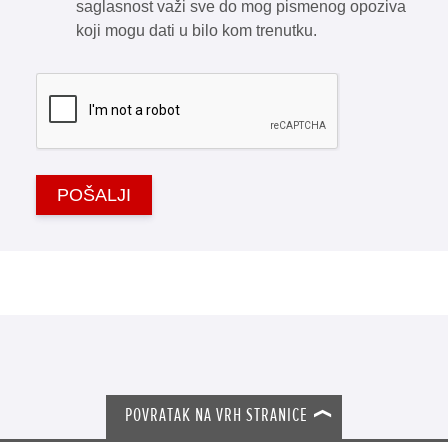
saglasnost važi sve do mog pismenog opoziva
koji mogu dati u bilo kom trenutku.
POŠALJI
POVRATAK NA VRH STRANICE