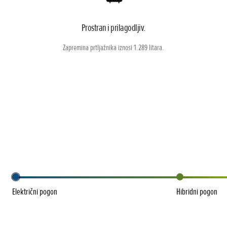
Prostran i prilagodljiv.
Zapremina prtljažnika iznosi 1.289 litara.
Električni pogon
Hibridni pogon