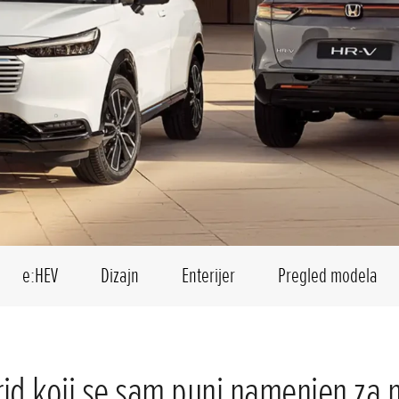
e:HEV
Dizajn
Enterijer
Pregled modela
rid koji se sam puni namenjen za 