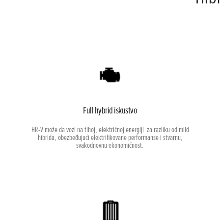
Full hybrid iskustvo
HR-V može da vozi na tihoj, električnoj energiji za razliku od mild
hibrida, obezbeđujući elektrifikovane performanse i stvarnu,
svakodnevnu ekonomičnost.