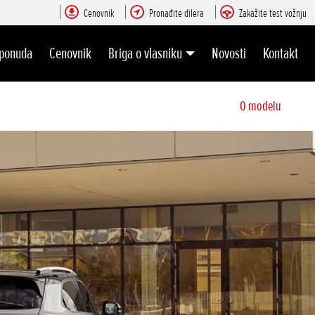
Cenovnik
Pronađite dilera
Zakažite test vožnju
 ponuda
Cenovnik
Briga o vlasniku
Novosti
Kontakt
O modelu