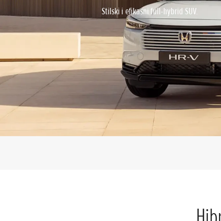
Stilski i efikasni full-hybrid SUV.
Hib