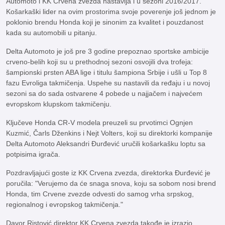
Automoto i KK Crvena zvezda nastavlja i u sezoni 2016/2017.
Košarkaški lider na ovim prostorima svoje poverenje još jednom je
poklonio brendu Honda koji je sinonim za kvalitet i pouzdanost
kada su automobili u pitanju.
Delta Automoto je još pre 3 godine prepoznao sportske ambicije
crveno-belih koji su u prethodnoj sezoni osvojili dva trofeja:
šampionski prsten ABA lige i titulu šampiona Srbije i ušli u Top 8
fazu Evroliga takmičenja. Uspehe su nastavili da ređaju i u novoj
sezoni sa do sada ostvarene 4 pobede u najjačem i najvećem
evropskom klupskom takmičenju.
Ključeve Honda CR-V modela preuzeli su prvotimci Ognjen
Kuzmić, Čarls Dženkins i Nejt Volters, koji su direktorki kompanije
Delta Automoto Aleksandri Đurđević uručili košarkašku loptu sa
potpisima igrača.
Pozdravljajući goste iz KK Crvena zvezda, direktorka Đurđević je
poručila: "Verujemo da će snaga snova, koju sa sobom nosi brend
Honda, tim Crvene zvezde odvesti do samog vrha srpskog,
regionalnog i evropskog takmičenja."
Davor Ristović direktor KK Crvena zvezda takođe je izrazio