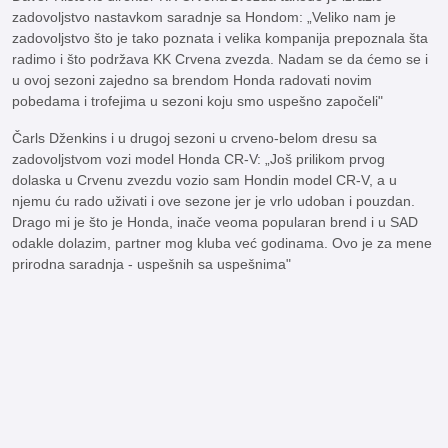
zadovoljstvo nastavkom saradnje sa Hondom: „Veliko nam je
zadovoljstvo što je tako poznata i velika kompanija prepoznala šta
radimo i što podržava KK Crvena zvezda. Nadam se da ćemo se i
u ovoj sezoni zajedno sa brendom Honda radovati novim
pobedama i trofejima u sezoni koju smo uspešno započeli"
Čarls Dženkins i u drugoj sezoni u crveno-belom dresu sa
zadovoljstvom vozi model Honda CR-V: „Još prilikom prvog
dolaska u Crvenu zvezdu vozio sam Hondin model CR-V, a u
njemu ću rado uživati i ove sezone jer je vrlo udoban i pouzdan.
Drago mi je što je Honda, inače veoma popularan brend i u SAD
odakle dolazim, partner mog kluba već godinama. Ovo je za mene
prirodna saradnja - uspešnih sa uspešnima"