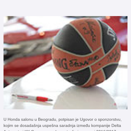
U Honda salonu u Beogradu, potpisan je Ugovor o sponzorstvu,
kojim se dosadašnja uspešna saradnja između kompanije Delta