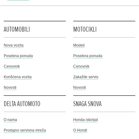
AUTOMOBILI
MOTOCIKLI
Nova vozila
Modeli
Posebna ponuda
Posebna ponuda
Cenovnik
Cenovnik
Korišćena vozila
Zakažite servis
Novosti
Novosti
DELTA AUTOMOTO
SNAGA SNOVA
O nama
Honda istorijat
Prodajno servisna mreža
O Hondi